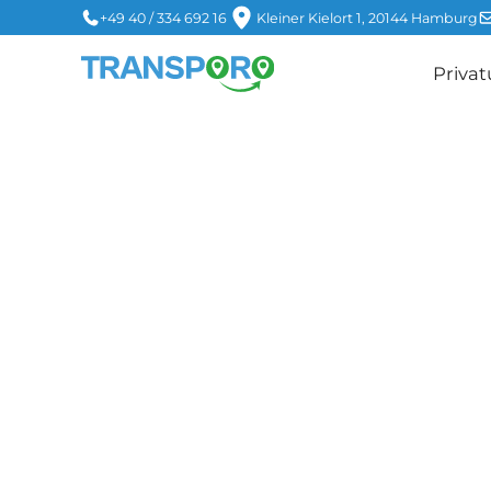
+49 40 / 334 692 16
Kleiner Kielort 1, 20144 Hamburg
Priva